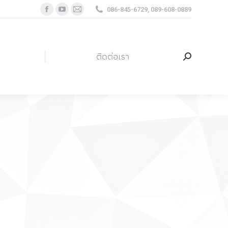
086-845-6729, 089-608-0889
Facebook
YouTube
Mail
page
page
page
ติดต่อเรา
Search:
opens
opens
opens
in
in
in
ติดต่อเรา
Search:
new
new
new
window
window
window