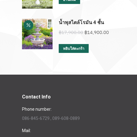
น้ำพุสไตล์โรมัน 4 ชั้น
Original
Current
฿
17,900.00
฿
14,900.00
price
price
was:
is:
หยิบใส่ตะกร้า
฿17,900.00.
฿14,900.00.
Contact Info
Phone number:
086-845-6729 , 089-608-0889
Mail: