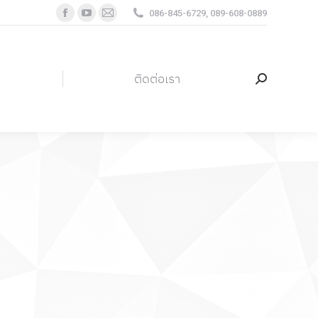
086-845-6729, 089-608-0889
Facebook
YouTube
Mail
page
page
page
ติดต่อเรา
Search:
opens
opens
opens
in
in
in
ติดต่อเรา
Search:
new
new
new
window
window
window