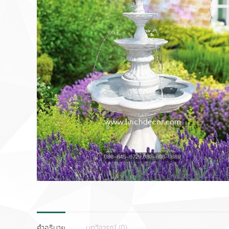
คำอธิบาย
บทวิจารณ์ (0)