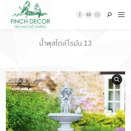
Search:
Facebook
YouTube
Mail
page
page
page
opens
opens
opens
in
in
in
น้ำพุสไตล์โรมัน 13
new
new
new
window
window
window