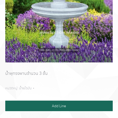
น้ำพุทรงพานจำนวน 3 ชั้น
หมวดหมู่:
น้ำพุโรมัน
Add Line