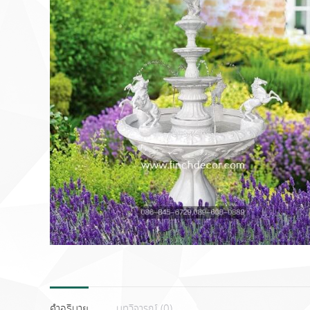
คำอธิบาย
บทวิจารณ์ (0)