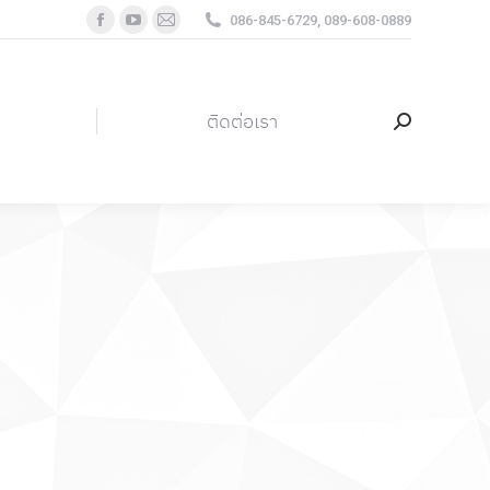
086-845-6729, 089-608-0889
Facebook
YouTube
Mail
page
page
page
ติดต่อเรา
Search:
opens
opens
opens
in
in
in
ติดต่อเรา
Search:
new
new
new
window
window
window