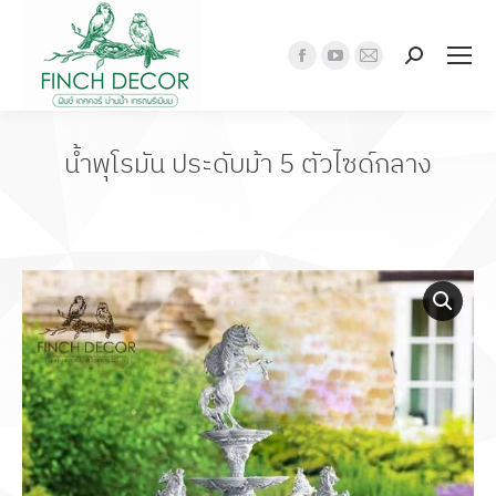
Search:
Facebook
YouTube
Mail
page
page
page
opens
opens
opens
in
in
in
น้ำพุโรมัน ประดับม้า 5 ตัวไซด์กลาง
new
new
new
window
window
window