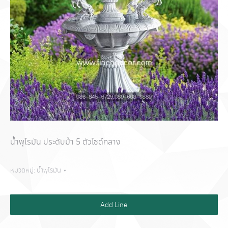
น้ำพุโรมัน ประดับม้า 5 ตัวไซด์กลาง
หมวดหมู่:
น้ำพุโรมัน
Add Line