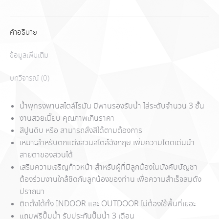
คำอธิบาย
ข้อมูลเพิ่มเติม
บทวิจารณ์ (0)
น้ำพุทรงพานสไตล์โรมัน มีพานรองรับน้ำ ไล่ระดับจำนวน
3
ชั้น
งานสวยเนี๊ยบ คุณภาพเกินราคา
สีปูนดิบ หรือ สามารถสั่งสีได้ตามต้องการ
เหมาะสำหรับตกแต่งสวนสไตล์อังกฤษ เพิ่มความโดดเด่นนำ
สายตาของสวนได้
เสริมความเจริญก้าวหน้า สำหรับผู้ที่มีลูกน้องในบังคับบัญชา
ต้องร่วมงานใกล้ชิดกับลูกน้องของท่าน เพื่อความสำเร็จสมดัง
ปราถนา
ติดตั้งได้ทั้ง
INDOOR
และ
OUTDOOR
ไม่ต้องใช้พื้นที่เยอะ
แถมฟรีปั๊มน้ำ รับประกันปั๊มน้ำ
3
เดือน