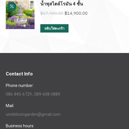
น้ำพุสไตล์โรมัน 4 ชั้น
Original
Current
฿
17,900.00
฿
14,900.00
price
price
was:
is:
หยิบใส่ตะกร้า
฿17,900.00.
฿14,900.00.
Contact Info
Phone number:
086-845-6729 , 089-608-0889
Mail:
uncleboongarden@gmail.com
Business hours: